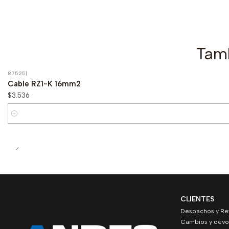
Tamb
87525
|
Cable RZ1-K 16mm2
$3.536
Cantidad
CLIENTES
Despachos y Ret
Cambios y devo