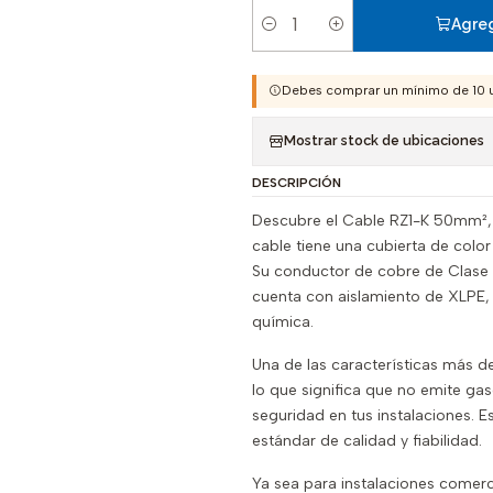
Agreg
Cantidad
Debes comprar un mínimo de 10 
Mostrar stock de ubicaciones
DESCRIPCIÓN
Descubre el Cable RZ1-K 50mm², l
cable tiene una cubierta de colo
Su conductor de cobre de Clase 5
cuenta con aislamiento de XLPE, 
química.
Una de las características más d
lo que significa que no emite ga
seguridad en tus instalaciones. E
estándar de calidad y fiabilidad.
Ya sea para instalaciones comerci