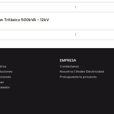
ón Trifásico 500kVA - 12kV
EMPRESA
iros
Contáctanos
luciones
Nosotros | Andes Electricidad
iciones
Presupuesta tu proyecto
ner
talador