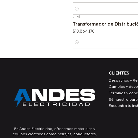
Cantidad
91119
|
Transformador de Distribuci
$13.864.170
Cantidad
CLIENTES
Despachos y Ret
Cambios y devo
Terminos y cond
Sé nuestro part
Encuentra tu ins
En Andes Electricidad, ofrecemos materiales y
equipos eléctricos como herrajes, conductores,