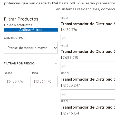
potencias que van desde 15 kVA hasta 500 kVA, están preparados 
en sistemas residenciales, comercia
91103
|
Filtrar Productos
Transformador de Distribuci
1-5 de 5 productos
$6.159.776
Aplicar filtros
ORDENAR POR
Cantidad
91126
|
Transformador de Distribució
$7.683.675
FILTRAR POR PRECIO
Cantidad
Desde
Hasta
91055
|
Transformador de Distribuci
$12.638.247
Cantidad
91125
|
Transformador de Distribució
$12.946.154