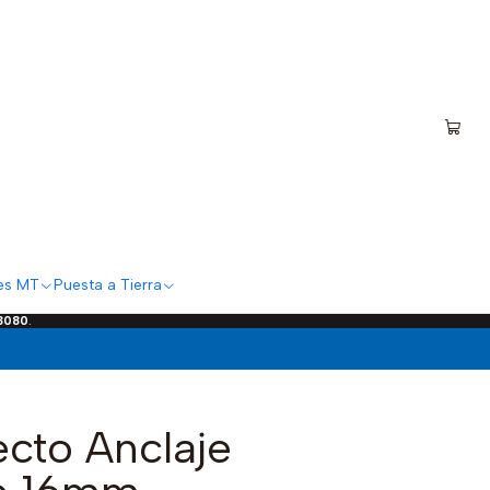
es MT
Puesta a Tierra
 3080
.
ecto Anclaje