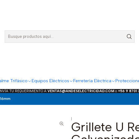
lme Trifásico
Equipos Eléctricos
Ferretería Eléctrica
Proteccion
ENVÍA TU REQUERIMIENTO A
VENTAS@ANDESELECTRICIDAD.COM
o
+56 9 8701
o 16mm
|
Grillete U R