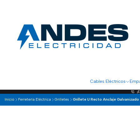
Cables Eléctricos
Empa
¡
Inicio
Ferretería Eléctrica
Grilletes
Grillete U Recto Anclaje Galvanizad