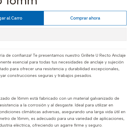
o 16mm
ar al Carro
Comprar ahora
ería de confianza! Te presentamos nuestro Grillete U Recto Anclaje
nte esencial para todas tus necesidades de anclaje y sujeción
eñado para ofrecer una resistencia y durabilidad excepcionales,
poyar construcciones seguras y trabajos pesados.
anizado de 16mm está fabricado con un material galvanizado de
esistencia a la corrosión y al desgaste. Ideal para utilizar en
 condiciones climáticas adversas, asegurando una larga vida útil en
metro de 16mm, es adecuado para una variedad de aplicaciones,
dustria eléctrica, ofreciendo un agarre firme y seguro.