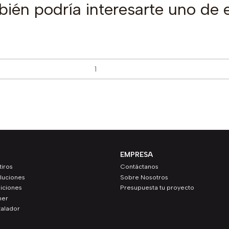
ién podría interesarte uno de 
EMPRESA
iros
Contáctanos
luciones
Sobre Nosotros
iciones
Presupuesta tu proyecto
ner
talador