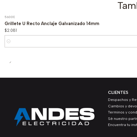
Tamb
56001
|
Grillete U Recto Anclaje Galvanizado 14mm
$2.081
Cantidad
CLIENTES
Despachos y Ret
Cambios y devo
Terminos y cond
Sé nuestro part
Encuentra tu ins