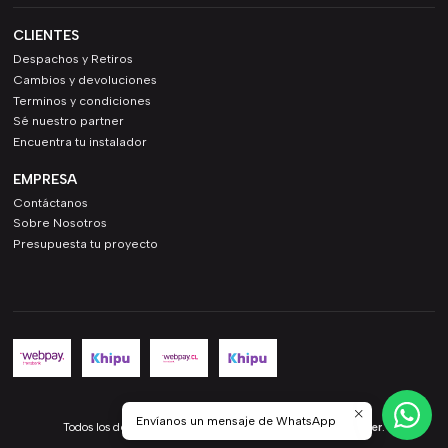
CLIENTES
Despachos y Retiros
Cambios y devoluciones
Terminos y condiciones
Sé nuestro partner
Encuentra tu instalador
EMPRESA
Contáctanos
Sobre Nosotros
Presupuesta tu proyecto
2026 Andes Electricidad.
Envíanos un mensaje de WhatsApp
Todos los derechos reservados.
Desarrollado por Jumpseller
.