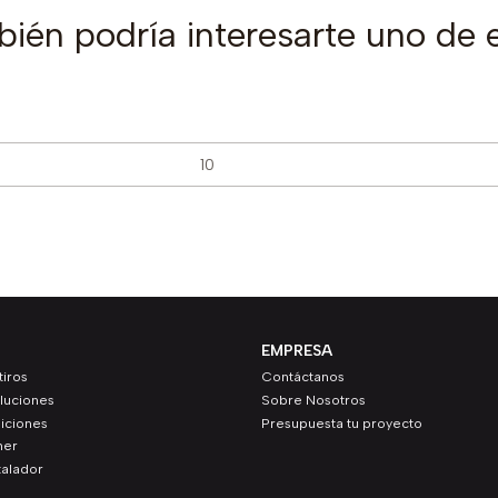
ién podría interesarte uno de 
EMPRESA
iros
Contáctanos
luciones
Sobre Nosotros
iciones
Presupuesta tu proyecto
ner
talador