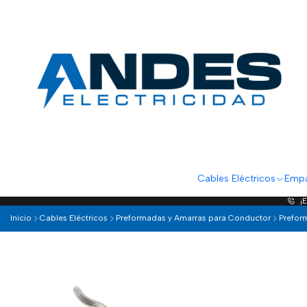
Cables Eléctricos
Empa
¡
Inicio
Cables Eléctricos
Preformadas y Amarras para Conductor
Prefor