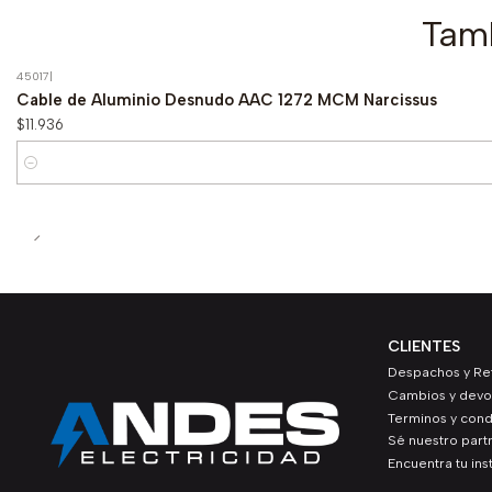
Tamb
45017
|
Cable de Aluminio Desnudo AAC 1272 MCM Narcissus
$11.936
Cantidad
CLIENTES
Despachos y Ret
Cambios y devo
Terminos y cond
Sé nuestro part
Encuentra tu ins