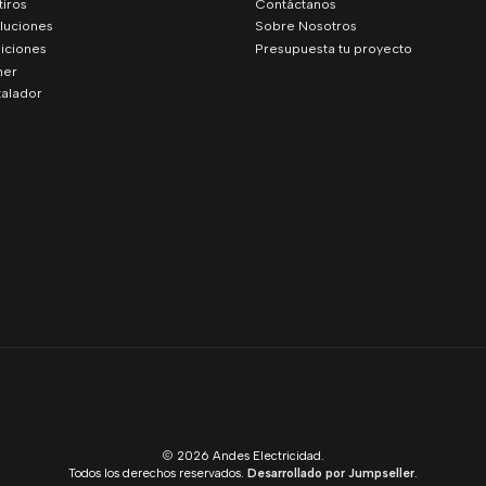
iros
Contáctanos
luciones
Sobre Nosotros
iciones
Presupuesta tu proyecto
ner
talador
2026 Andes Electricidad.
Todos los derechos reservados.
Desarrollado por Jumpseller
.