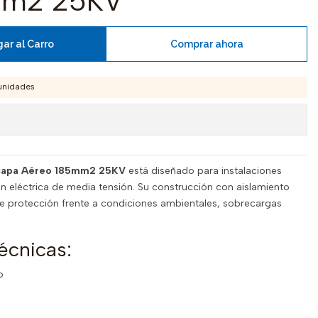
mm2 25KV
ar al Carro
Comprar ahora
unidades
icapa Aéreo 185mm2 25KV
está diseñado para instalaciones
ón eléctrica de media tensión. Su construcción con aislamiento
e protección frente a condiciones ambientales, sobrecargas
écnicas:
o