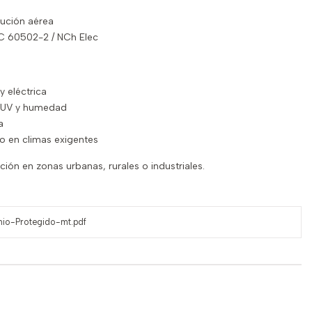
bución aérea
C 60502-2 / NCh Elec
y eléctrica
s UV y humedad
a
 en climas exigentes
ción en zonas urbanas, rurales o industriales.
nio-Protegido-mt.pdf