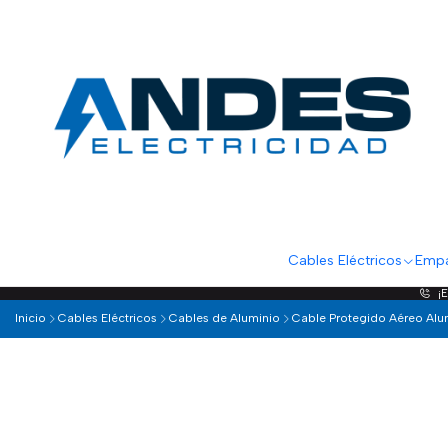
Cables Eléctricos
Empa
¡
Inicio
Cables Eléctricos
Cables de Aluminio
Cable Protegido Aéreo Alu