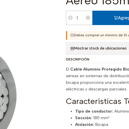
Aéreo 185
Agreg
Cantidad
Debes comprar un mínimo de 10 
Mostrar stock de ubicaciones
DESCRIPCIÓN
El
Cable Aluminio Protegido B
aéreas en sistemas de distribuci
bicapa proporciona una excelent
eléctricas y descargas parciales.
Características T
Tipo de conductor:
Alumini
Sección:
185 mm²
Aislación:
Bicapa