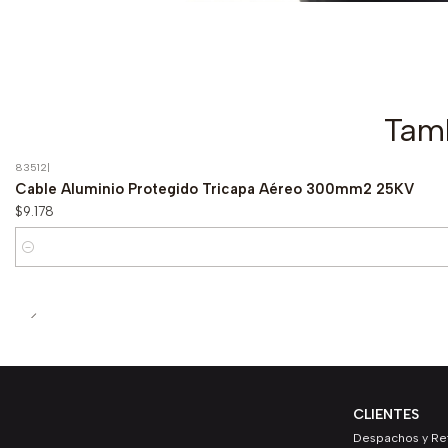
Tamb
83512
|
Cable Aluminio Protegido Tricapa Aéreo 300mm2 25KV
$9.178
Cantidad
CLIENTES
Despachos y Ret