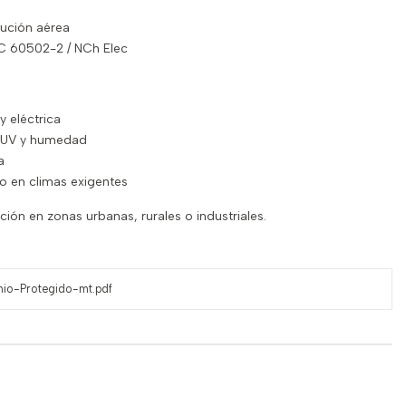
bución aérea
C 60502-2 / NCh Elec
y eléctrica
s UV y humedad
a
 en climas exigentes
ción en zonas urbanas, rurales o industriales.
nio-Protegido-mt.pdf