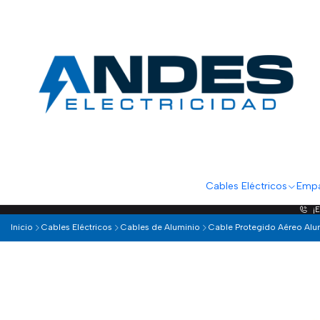
Cables Eléctricos
Empa
¡
Inicio
Cables Eléctricos
Cables de Aluminio
Cable Protegido Aéreo Alu