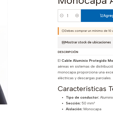
Monocapa 
Agreg
Cantidad
Debes comprar un mínimo de 10 
Mostrar stock de ubicaciones
DESCRIPCIÓN
El
Cable Aluminio Protegido 
aéreas en sistemas de distribuci
monocapa proporciona una excel
eléctricas y descargas parciales.
Características T
Tipo de conductor:
Alumini
Sección:
50 mm²
Aislación:
Monocapa