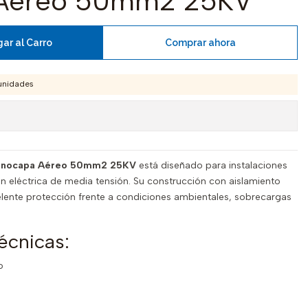
Aéreo 50mm2 25KV
ar al Carro
Comprar ahora
unidades
Monocapa Aéreo 50mm2 25KV
está diseñado para instalaciones
ón eléctrica de media tensión. Su construcción con aislamiento
ente protección frente a condiciones ambientales, sobrecargas
écnicas:
o