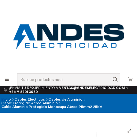
¡ENVÍA TU REQUERIMIENTO A
VENTAS@ANDESELECTRICIDAD.COM
o
+56 9 8701 3080
.
Inicio
Cables Eléctricos
Cables de Aluminio
Cable Protegido Aéreo Aluminio
Cable Aluminio Protegido Monocapa Aéreo 95mm2 25KV